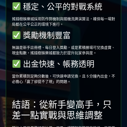
穩定、公平的對戰系統
搖錢樹娛樂城採用防作弊機制與隨機洗牌演算法，確保每一場對
局都在公平公正的環境下進行。
獎勵機制豐富
無論是新手註冊禮、每日登入獎勵，或是累積勝場可兌換虛寶、
現金點數，搖錢樹娛樂城都致力於提升玩家參與度。
出金快速、帳務透明
當你累積到足夠分數後，可快速申請兌換，且 5 分鐘內出金，不
必擔心「贏了卻提不了現」的問題。
結語：從新手變高手，只
差一點實戰與思維調整