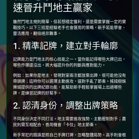
速晉升鬥地主贏家
雖然鬥地主規則簡單，但若想穩定獲利，還是需要掌握一定的實
戰技巧。以下三招是經驗老手也會運用的策略，新手若能學會、
靈活應用，翻倍絕非難事。
1. 精準記牌，建立對手輪廓
記牌能力是鬥地主的核心技能之一。當你能記得哪些大牌已出，
哪些炸彈還沒出，將大幅提升你的判斷與應對能力。
例如：如果你是地主，發現對家兩次都放棄出牌，很可能他沒有
帶頭牌；這時你可以選擇主動進攻，逼對手亂了節奏。搖錢樹娛
樂城提供的出牌紀錄功能，能幫助新手輕鬆掌握場上出過哪些
牌，是練習記牌的好幫手。
2. 認清身份，調整出牌策略
不同身份決定不同打法。地主需要進攻強勢、主動壓制對手；農
民則需互相配合，善用機會「卡住」地主節奏。
新手常犯的錯誤是照自己手牌打牌，忽略整體局勢。高手則會根