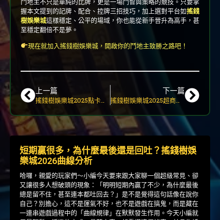
鬥地主不只是單純的比牌，更是一場鬥智與策略的競技。只要掌
握本文提到的記牌、配合、控牌三招技巧，加上選對平台如
搖錢
樹娛樂城
這樣穩定、公平的場域，你也能從新手晉升為高手，甚
至穩定翻倍不是夢。
現在就加入搖錢樹娛樂城，開啟你的鬥地主致勝之路吧！
上一篇
下一篇
搖錢樹娛樂城2025點卡購買與儲值：超商、數位錢包、USDT哪個最划算？
搖錢樹娛樂城2025超商儲值優惠活動開跑：儲值即享2%回饋，加碼獎勵等你拿！
短期贏很多，為什麼最後還是回吐？搖錢樹娛
樂城2026曲線分析
哈囉，親愛的玩家們～小編今天要來跟大家聊一個超級常見、卻
又讓很多人想破頭的現象：「明明短期內贏了不少，為什麼最後
總是留不住，甚至連本都吐回去？」是不是覺得這句話像在說你
自己？別擔心，這不是運氣不好，也不是遊戲在搞鬼，而是藏在
一連串遊戲過程中的「曲線規律」在默默發生作用。今天小編就