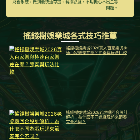
財務系統，做到最快速存提、轉換額度，不用擔心不出金等
問題。
搖錢樹娛樂城各式技巧推薦
搖錢樹娛樂城2026真人百家樂與極
速百家樂差在哪？節奏與玩法比較
搖錢樹娛樂城2026老虎機回合設計
解析：為什麼不同遊戲玩起來節奏
完全不同？