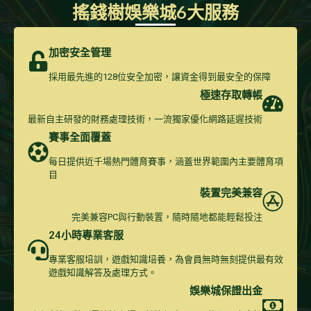
搖錢樹娛樂城6大服務
加密安全管理
採用最先進的128位安全加密，讓資金得到最安全的保障
極速存取轉帳
最新自主研發的財務處理技術，一流獨家優化網路延遲技術
賽事全面覆蓋
每日提供近千場熱門體育賽事，涵蓋世界範圍內主要體育項
目
裝置完美兼容
完美兼容PC與行動裝置，隨時隨地都能輕鬆投注
24小時專業客服
專業客服培訓，遊戲知識培養，為會員無時無刻提供最有效
遊戲知識解答及處理方式。
娛樂城保證出金