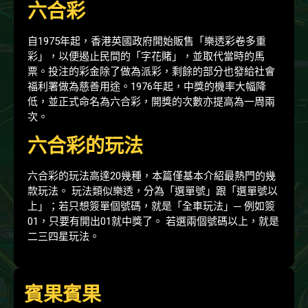
六合彩
自1975年起，香港英國政府開始販售「樂透彩卷多重
彩」，以便遏止民間的「字花賭」，並取代當時的馬
票。投注的彩金除了做為派彩，剩餘的部分也發給社會
福利署做為慈善用途。1976年起，中獎的機率大幅降
低，並正式命名為六合彩，開獎的次數亦提高為一周兩
次。
六合彩的玩法
六合彩的玩法高達20幾種，本篇僅基本介紹最熱門的幾
款玩法。 玩法類似樂透，分為「選單號」跟「選單號以
上」；若只想簽單個號碼，就是「全車玩法」─ 例如簽
01，只要有開出01就中獎了。 若選兩個號碼以上，就是
二三四星玩法。
賓果賓果