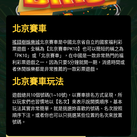
北京賽車
搖錢樹娛樂城
北京賽車是中國北京省自立的國家福利彩
票遊戲，全稱為【北京賽車PK10】也可以簡短的稱之為
「PK10」或「北京賽車」，在中國是一款非常熱門的福
利彩票遊戲之一，因為只要5分鐘就開一期，消遣時間或
者休閒娛樂都是非常推薦的一款彩票遊戲。
北京賽車玩法
遊戲總共10個號碼(1~10號)，以賽車排名方式呈現，所
以玩家們也習慣地以【名次】來表示說開獎順序。基本
玩法其實非常簡單，就是挑選妳喜歡的號碼、名次按照
順序下注，或者你也可以只挑選某些位置的名次來放置
號碼。