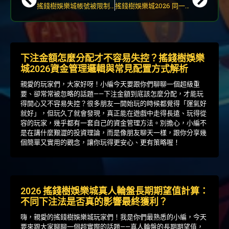
搖錢樹娛樂城帳號被限制後正確處理順序2026說明
搖錢樹娛樂城2026 同一個網路多人登入會怎樣？家庭網路風控說明
下注金額怎麼分配才不容易失控？搖錢樹娛樂
城2026資金管理邏輯與常見配置方式解析
親愛的玩家們，大家好呀！小編今天要跟你們聊聊一個超級重
要、卻常常被忽略的話題——下注金額到底該怎麼分配，才能玩
得開心又不容易失控？很多朋友一開始玩的時候都覺得「運氣好
就好」，但玩久了就會發現，真正能在遊戲中走得長遠、玩得從
容的玩家，幾乎都有一套自己的資金管理方法。別擔心，小編不
是在講什麼艱澀的投資理論，而是像朋友聊天一樣，跟你分享幾
個簡單又實用的觀念，讓你玩得更安心、更有策略喔！
2026 搖錢樹娛樂城真人輪盤長期期望值計算：
不同下注法是否真的影響最終獲利？
嗨，親愛的搖錢樹娛樂城玩家們！我是你們最熟悉的小編，今天
要來跟大家聊聊一個超實際的話題——真人輪盤的長期期望值，