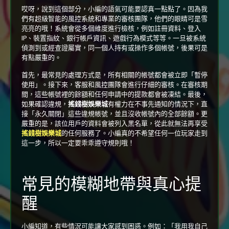
哎呀，說到這個部分，小編的語氣可能要認真一點點了。因為我
們有超級智能的風控系統和專業的審核團隊，他們的眼睛可是雪
亮亮的哦！系統會從多個維度進行檢核，例如註冊資料、登入
IP、裝置指紋、銀行帳戶資訊、遊戲行為模式等等。一旦被系統
偵測到或經查證屬實，同一個人持有或操作多個帳號，後果可是
有點嚴重的。
首先，最常見的處理方式是，所有相關的帳號都會被立即「暫停
使用」。接下來，客服和風控團隊會進行仔細的審核。在審核期
間，這些帳號裡的餘額和任何申請中的提款都會被凍結。最後，
如果確認違規，
搖錢樹娛樂城
有權力在不事先通知的情況下，直
接「永久關閉」這些違規帳號，並且沒收帳號內的全部餘額。更
嚴重的是，該位用戶的資料會被列入黑名單，從此就無法再享受
搖錢樹娛樂城
的任何服務了。小編真的不希望任何一位玩家走到
這一步，所以一定要乖乖遵守規則哦！
常見的模糊地帶與真心提
醒
小編知道，有些情況可能讓大家感到困惑。例如：「我用我自己