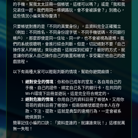
的手機，幫我太太註冊一個帳號，這樣可以嗎？」或是「我和我
兄弟住一起，我們用同一條網路玩，會不會被誤會？」別擔心，
這些情況小編來幫你釐清！
只要帳號對應的是「不同的真實身份」，且資料完全正確獨立
（例如：不同姓名、不同身份證字號、不同手機號碼、不同銀行
帳戶），那麼即使是同一住址、同一IP，也不會被視為違規。我
們的系統很聰明，會進行綜合判斷。但是，切記絕對不要「自己
操作家人的帳號」來玩遊戲，這就踩到紅線了！最好的方式，就
是讓你的家人自己操作自己的裝置和帳號，享受屬於他自己的遊
戲旅程。
以下有兩種大家可以輕鬆判斷的情境，幫助你避開麻煩：
絕對安全的情境
：你和你已成年的室友，各自用自己的
手機、自己的證件、綁定自己名下的銀行卡，在共同的
Wi-Fi環境下註冊並遊玩。這是完全符合規定的。
絕對危險的情境
：你用自己的資料註冊了帳號A，又用你
哥哥的資料註冊了帳號B，但兩個帳號都是你本人在存
款、下注、提款。這就是典型的違規行為，一定會被系
統偵測到。
簡單記住小編的口訣：「資料是誰的，就讓誰來玩！」這樣就萬
無一失啦！