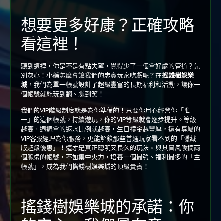
想要更多好康？正確攻略
看這裡！
聽到這裡，你是不是有點失望，覺得少了一個拿好處的管道？先
別灰心！小編怎麼會讓我們的忠實玩家吃虧呢？在
搖錢樹娛樂
城
，我們為單一帳號設計了超級豐富的長期福利和活動，讓你一
個帳號就能玩到翻、賺到笑！
我們的VIP階級制度就是為你準備的！只要你用心經營你「唯
一」的這個帳號，持續遊玩，你的VIP等級就會逐步提升。等級
越高，週週拿的返水比例就越高，生日禮金越豐厚，還有專屬的
VIP客服經理為你服務，更能解鎖那些普通玩家看不到的「隱藏
版超級優惠」！這才是真正聰明又長久的玩法。與其冒風險搞兩
個脆弱的帳號，不如集中火力，培養一個最強、福利最多的「主
帳號」，成為我們搖錢樹娛樂城的頂級貴賓！
搖錢樹娛樂城的承諾：你