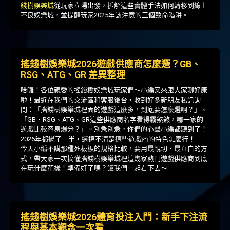
錢樹娛樂城
從玩家立場出發，拆解這些實體手法如何轉移到線上
不良娛樂城，並提醒玩家2025年該注意的三個致命陷阱。
搖錢樹娛樂城2026遊戲供應商怎麼選？GB、
RSG、ATG、GR 差異整理
哈囉！各位親愛的搖錢樹娛樂城玩家們～小編又來跟大家聊好康
啦！最近在我們的交流區和客服後台，收到好多新朋友私訊詢
問：「搖錢樹娛樂城裡面的遊戲這麼多，到底要怎麼選啊？」、
「GB、RSG、ATG、GR這些供應商名字看得霧煞煞，哪一家的
遊戲比較容易爆分？」。別急別急，你們的心聲小編都聽到了！
2026年都過了一半，還搞不清楚這些遊戲商的特色怎麼行！
今天小編不講那種死板板的規格比較，要用最親切、最直白的方
式，帶大家一次搞懂搖錢樹娛樂城裡這幾家熱門遊戲供應商到底
在玩什麼花樣！準備好了嗎？讓我們一起看下去～
搖錢樹娛樂城2026體育投注入門：新手下注流
程與基本觀念一次看