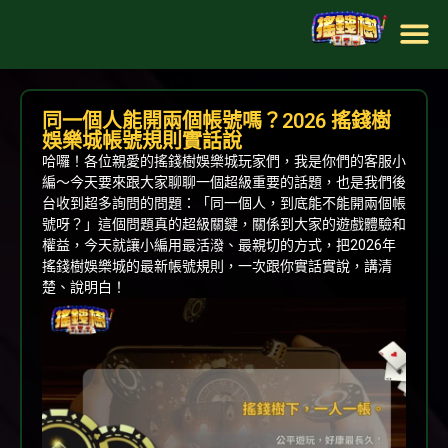
關於搖錢樹
樂透彩球
電子遊戲
體育投注
真人百家樂
優惠消息
最新文章
同一個人能開兩個帳號嗎？2026 搖錢樹
娛樂城帳號規則實話說
哈囉！各位親愛的搖錢樹娛樂城玩家們，我是你們的客服小
編～今天要來跟大家聊聊一個超級重要的話題，也是我們後
台收到超多詢問的問題：「同一個人，到底能不能開兩個帳
號呀？」這個問題真的超級關鍵，關係到大家的遊戲體驗和
權益，今天就讓小編用最活潑、最親切的方式，把2026年
搖錢樹娛樂城的最新帳號規則，一次跟你實話實說，講清
楚、說明白！