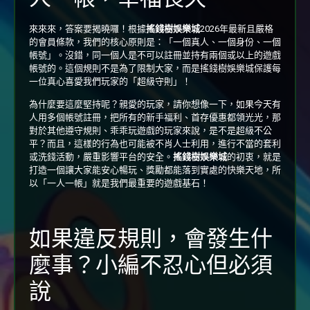
來來來，答案要揭曉囉！根據
搖錢樹娛樂城
2026年最新且嚴格
的會員條款，我們的核心原則是：「一個真人、一個身份、一個
帳號」。沒錯，同一個人是不可以註冊並持有兩個或以上的遊戲
帳號的。這個規則不是為了限制大家，而是搖錢樹娛樂城保護每
一位真心喜愛我們玩家的「超級守則」！
為什麼要這麼堅持呢？親愛的玩家，請你想像一下，如果今天有
人用多個帳號註冊，把所有的新手福利、首存優惠都領光光，那
對於其他遵守規則、乖乖玩遊戲的玩家來說，是不是超級不公
平？而且，這樣的行為也可能被不肖人士利用，進行不當的套利
或洗錢活動，嚴重影響平台的安全。
搖錢樹娛樂城
的初衷，就是
打造一個讓大家能安心暢玩、獎勵都能落到實處的快樂天地，所
以「一人一帳」就是我們最重要的遊戲基石！
如果違反規則，會發生什
麼事？小編不忍心但必須
說