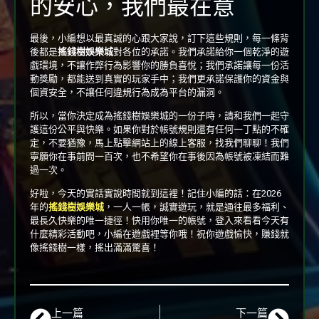
的安心，我們最在意
最後，小編想以最真誠的心跟大家說，訂下這些規則，每一條背
後都是
搖錢樹娛樂城
對各位的承諾。我們承諾給你一個乾淨的遊
戲環境，不讓作弊行為影響你的勝負喜悅；我們承諾讓每一份活
動獎勵，都能送到真實的玩家手中；我們更承諾保護你的資金與
個資安全，不讓任何違規行為成為平台的漏洞。
所以，當你決定成為搖錢樹娛樂城的一份子時，請和我們一起守
護這份公平與快樂。如果你對於帳號規則還有任何一丁點的不確
定，不要猶豫，馬上點擊網站上的線上客服，找我們聊聊！我們
寧願你在事前問一百次，也不希望你在事後因為帳號被凍結而難
過一次。
好啦，今天的實話實說時間就到這裡！記住小編的話：在2026
年的
搖錢樹娛樂城
，一人一帳，誠實遊玩，就是通往最多福利、
最長久快樂的唯一捷徑！快用你唯一的帳號，登入來看看今天有
什麼精彩活動吧，小編在遊戲裡等你哦！祝你遊戲愉快，賺錢就
像搖錢樹一樣，搖出滿滿驚喜！
上一篇
下一篇