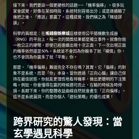
接下來，我們要談一個更硬核的話題——「機率偏移」。很多玩
家會感覺，好像在某個時段，系統特別容易出分；或是連續輸了
幾把之後，「應該」要贏了。這種感覺，我們稱之為「賭徒謬
誤」。
科學的真相是：在
搖錢樹娛樂城
這樣使用公平隨機數生成器
（RNG）的平台上，每一次的開獎結果都是獨立事件。就像你拋
一枚公正的硬幣，即使已經連續出現十次正面，下一次出現正面
的機率依然還是50%。系統並不會因為你輸多了就「補償」你，
也不會因為你贏多了就「平衡」你。
那麼，「機率偏移」難道完全不存在嗎？其實，它「偏移」的對
象不是系統，而是「你」本身。當你透過「正向心錨」讓自己保
持在最佳狀態，你就能更理性地看待機率，做出更聰明的下注策
略。例如，你會懂得在贏的時候適可而止，在輸的時候及時停
損。長期下來，你的整體收益曲線自然就會產生「正向偏移」。
這不是系統漏洞，而是你個人「遊玩策略」的優化成果！
跨界研究的驚人發現：當
玄學遇見科學