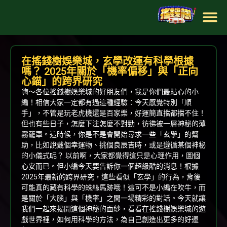
關於搖錢樹
樂透彩球
電子遊戲
體育投注
真人百家樂
優惠消息
最新文章
在搖錢樹娛樂城，玄學改運有科學根據
嗎？ 2025年關於「機率偏移」與「正向
心錨」的跨界研究
嗨～各位搖錢樹娛樂城的好朋友們，我是你們最貼心的小
編！相信大家一定都有過這種經驗：今天感覺特別「順
手」，不管是玩老虎機還是百家樂，好運簡直擋都擋不住！
但也有些日子，怎麼下注怎麼不對勁，彷彿被一層神秘的薄
霧籠罩。這時候，你是不是會開始尋求一些「玄學」的幫
助，比如說戴個幸運物、挑個良辰吉時，或是遵循某個神秘
的小儀式呢？ 以前啊，大家都覺得這只是心理作用，圖個
心安而已。但小編今天要告訴你一個超級酷的消息！根據
2025年最新的跨界研究，這些看似「玄學」的行為，背後
可能真的藏有科學的蛛絲馬跡哦！這可不是小編在吹牛，而
是關於「大腦」與「機率」之間一場精彩的對話。今天就讓
我們一起來揭開這個神秘的面紗，看看在搖錢樹娛樂城的遊
戲世界裡，如何用科學的方法，為自己創造出更多的好運