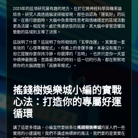
2025年的這項研究最有趣的地方，在於它將神經科學與機率論
結合。研究人員透過腦波掃描發現，那些自認為「運氣好」的玩
家，在進行遊戲時，大腦中負責理性思考與情緒穩定的區域活動
更為活躍。相反地，處於焦慮狀態的玩家，其大腦中掌管恐懼與
衝動的區域則主導了決策。
這說明了什麼？這說明了你所相信的「玄學改運」，其實是一套
有效的「心理準備程式」。你戴上的幸運手鍊，本身沒有魔力，
但它提醒你要保持冷靜。你選擇的「吉時」，也許只是你一天當
中精神最飽滿、思路最清晰的時刻。這一切的行為，都在默默地
將你的大腦調整到「高勝率模式」。
搖錢樹娛樂城小編的實戰
心法：打造你的專屬好運
循環
講了這麼多理論，小編當然要給各位
搖錢樹娛樂城
的家人們一些
實用的小建議啦！我們不講虛無縹緲的魔法，我們要的是實實在