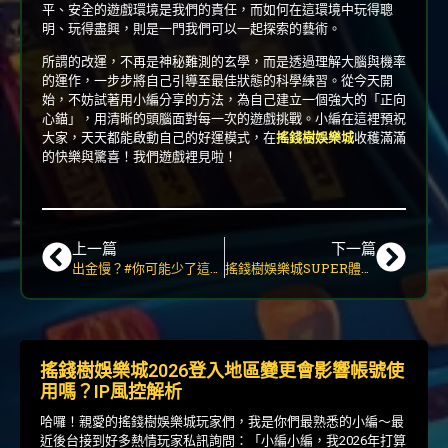
平、安全的遊戲環境是我們的責任，而如何在這環境中玩得聰
明、玩得盡興，則是一門我們可以一起探索的藝術。
所謂的改運，不再是神秘難測的玄學，而是透過理解大腦與機率
的運作，一步步將自己引導至最佳狀態的科學練習。從今天開
始，不妨試著用小編分享的方法，為自己建立一個強大的「正向
心錨」，用清晰的頭腦面對每一次的遊戲挑戰。小編在這裡預祝
大家，天天都能啟動自己的好運模式，在
搖錢樹娛樂城
收穫滿滿
的快樂與驚喜！我們遊戲裡見啦！
上一篇
下一篇
出金慢？#你可能少了這個步驟 | 2025年搖錢樹娛樂城快速到帳驗證大全
搖錢樹娛樂城SUPER體育2025攻略｜盤口多樣性與熱門賽事深度分析
搖錢樹娛樂城2026登入地區變更會影響帳號使
用嗎？IP風控解析
哈囉！親愛的搖錢樹娛樂城玩家們，我是你們最熟悉的小編～最
近後台接到好多熱情玩家私訊詢問：「小編小編，我2026年打算