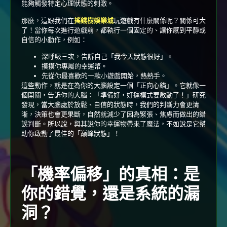
能夠觸發特定心理狀態的刺激。
那麼，這跟我們在
搖錢樹娛樂城
玩遊戲有什麼關係呢？關係可大
了！當你每次進行遊戲前，都執行一個固定的、讓你感到平靜或
自信的小動作，例如：
深呼吸三次，告訴自己「我今天狀態很好」。
摸摸你專屬的幸運幣。
先從你最喜歡的一款小遊戲開始，熱熱手。
這些動作，就是在為你的大腦設定一個「正向心錨」。它就像一
個開關，告訴你的大腦：「準備好，好運模式要啟動了！」研究
發現，當大腦處於放鬆、自信的狀態時，我們的判斷力會更清
晰，決策也會更果斷，自然就減少了因為緊張、焦慮而做出的錯
誤判斷。所以說，與其說你的幸運物帶來了魔法，不如說是它幫
助你啟動了最佳的「巔峰狀態」！
「機率偏移」的真相：是
你的錯覺，還是系統的漏
洞？