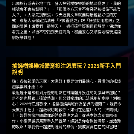
出國旅行或去外地工作，登入搖錢樹娛樂城的地區變更了，我的
帳號會不會被鎖啊？」、「換個地方玩會不會突然被擋住不能登
入？」。大家先別緊張，今天這篇文章就要用最輕鬆好懂的方
式，來幫大家徹底搞清楚「IP位置變更」跟「帳號使用權限」之
間的關係！讓我們一邊聊天，一邊把這些疑問通通解開，保證你
看完之後，以後不管跑到天涯海角，都能安心又順暢地暢玩搖錢
樹娛樂城喔！
搖錢樹娛樂城體育投注怎麼玩？2025新手入門
說明
嗨！各位親愛的玩家，大家好！我是你們最貼心、最懂你的搖錢
樹娛樂城小編！🎉
最近是不是常聽到身邊的朋友在討論體育投注的刺激與樂趣呢？
是不是也想跟上這波熱潮，但又對複雜的玩法感到卻步呢？別擔
心！2025年已經到來，搖錢樹娛樂城作為業界的領頭羊，我們今
天就要手把手、超級親切地教你，如何在這座巨大的「搖錢樹」
上，輕鬆愉快地開啟你的體育投注之旅！從基本觀念到實際操
作，小編保證這篇新手入門說明，絕對是你看過最清楚、最活潑
的攻略！讓我們一起把對體育的熱情，變成實實在在的財富吧！