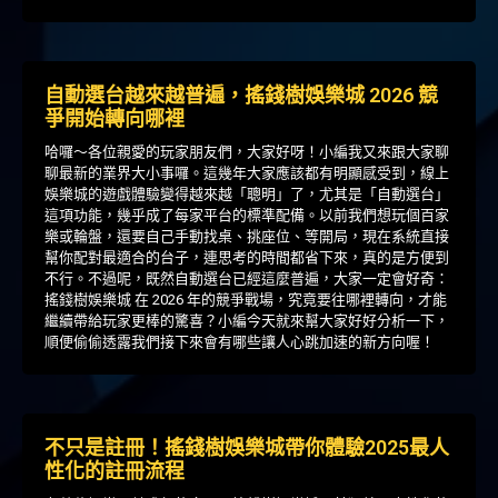
自動選台越來越普遍，搖錢樹娛樂城 2026 競
爭開始轉向哪裡
哈囉～各位親愛的玩家朋友們，大家好呀！小編我又來跟大家聊
聊最新的業界大小事囉。這幾年大家應該都有明顯感受到，線上
娛樂城的遊戲體驗變得越來越「聰明」了，尤其是「自動選台」
這項功能，幾乎成了每家平台的標準配備。以前我們想玩個百家
樂或輪盤，還要自己手動找桌、挑座位、等開局，現在系統直接
幫你配對最適合的台子，連思考的時間都省下來，真的是方便到
不行。不過呢，既然自動選台已經這麼普遍，大家一定會好奇：
搖錢樹娛樂城 在 2026 年的競爭戰場，究竟要往哪裡轉向，才能
繼續帶給玩家更棒的驚喜？小編今天就來幫大家好好分析一下，
順便偷偷透露我們接下來會有哪些讓人心跳加速的新方向喔！
不只是註冊！搖錢樹娛樂城帶你體驗2025最人
性化的註冊流程