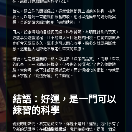
在、能提升遊戲體驗的科學方法。
首先，建立你的開場儀式。這就像運動員上場前的熱身一樣重
要。可以是聽一首能讓你振奮的歌，也可以是簡單的幾分鐘冥
想，目的是讓大腦切換到「遊戲狀態」。
再來，設定清晰的目标與底線。科學證明，有明確計劃的玩家，
更能享受遊戲過程，且不易陷入盲目追趕的困境。在開始前就決
定好今天要玩多久、贏多少可以開心收手、輸多少就要果斷休
息。這能極大地降低不確定性帶來的焦慮。
最後，也是最重要的一點，專注於「決策的品質」，而非「單次
的結果」。一次輸贏是機率，但長期的習慣決定了你的整體體
驗。當你每一次下注都是經過思考，而非情緒化的衝動，你就是
真正掌握了「創造好運」的主動權。
結語：好運，是一門可以
練習的科學
親愛的朋友們，看完這篇文章，你是不是對「運氣」這回事有了
全新的認識呢？在
搖錢樹娛樂城
，我們始終相信，提供一個公