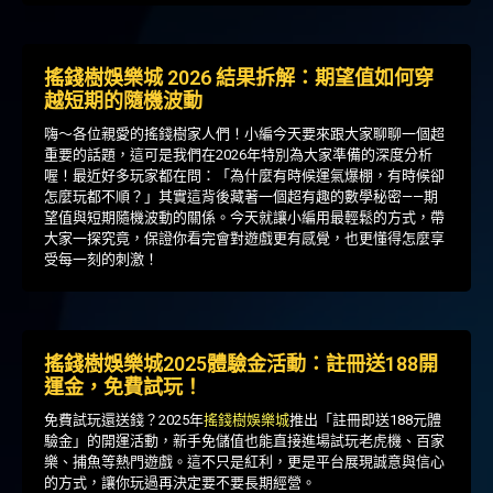
搖錢樹娛樂城 2026 結果拆解：期望值如何穿
越短期的隨機波動
嗨～各位親愛的搖錢樹家人們！小編今天要來跟大家聊聊一個超
重要的話題，這可是我們在2026年特別為大家準備的深度分析
喔！最近好多玩家都在問：「為什麼有時候運氣爆棚，有時候卻
怎麼玩都不順？」其實這背後藏著一個超有趣的數學秘密——期
望值與短期隨機波動的關係。今天就讓小編用最輕鬆的方式，帶
大家一探究竟，保證你看完會對遊戲更有感覺，也更懂得怎麼享
受每一刻的刺激！
搖錢樹娛樂城2025體驗金活動：註冊送188開
運金，免費試玩！
免費試玩還送錢？2025年
搖錢樹娛樂城
推出「註冊即送188元體
驗金」的開運活動，新手免儲值也能直接進場試玩老虎機、百家
樂、捕魚等熱門遊戲。這不只是紅利，更是平台展現誠意與信心
的方式，讓你玩過再決定要不要長期經營。