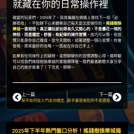
就藏在你的日常操作裡
親愛的玩家們，2026年了，與其繼續在網路上尋找下一招「必
勝密技」，不如靜下心來觀察自己每天是怎麼操作的。
搖錢樹娛
樂城
一直相信，真正讓玩家玩得長久又開心的，不是曇花一現的
神招，而是穩定、舒服、有紀律的操作習慣
。技巧可以學，但習
慣只能靠你自己養成。從今天開始，試著調整一個小習慣，你會
發現，原來最好的攻略，一直就在你自己手上。
如果有任何操作上的疑問，或想聊聊你的習慣調整心得，隨時都
可以找我們搖錢樹娛樂城的客服團隊喔～我們最喜歡聽大家分享
自己的進步故事了！下次見，掰掰～
上一篇
下一篇
新手如何從入門走向穩定操作？搖錢樹娛樂城2026一套簡單策略架構與實際應用整理
新手最容易犯的不是選錯遊戲？搖錢樹娛樂城2026常見操作誤區與關鍵觀念解析
2025年下半年熱門盤口分析！搖錢樹娛樂城揭