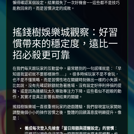
懶得確認某個設定，結果錯失了一次好機會——這些都不是技巧
能救回來的，而是習慣決定的成敗。
搖錢樹娛樂城觀察：好習
慣帶來的穩定度，遠比一
招必殺更可靠
在我們每天跟玩家的互動當中，最常聽到的一句感嘆就是：「早
知道我當初就不要那樣操作……」。很多時候玩家不是不會玩，
也不是不懂策略，而是習慣性地在關鍵時刻做出一樣的小失誤。
比如說，沒有先確認餘額就急著進場、沒有設定好停利停損的提
醒、或是因為連續玩太久導致專注力下降。這些看似不起眼的動
作，其實才是真正影響長期結果的關鍵。
搖錢樹娛樂城一直很重視玩家的遊戲體驗，我們發現當玩家開始
調整幾個小小的操作習慣之後，整體的回饋滿意度明顯提升。像
是：
養成每次登入先檢查「當日限額與提醒設定」的習慣
：
這樣可以避免自己因為一時興起而超出原本的規劃，也