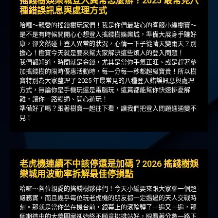
搖錢樹娛樂城登入異常怎麼辦？2025 最常見八
種錯誤訊息與處理方式
哈囉～親愛的搖錢樹玩家們！我是你們最貼心的客服小編樹寶～
是不是有時候開開心心想登入搖錢樹娛樂城，準備大展身手賺好
康，卻突然碰上登入異常的狀況，心情一下子從晴天變雨天？別
擔心！樹寶今天就是要來幫大家解決這些煩人的登入問題！
我們都知道，時間就是金錢，尤其是當你手氣正旺、或是趕著參
加搖錢樹的限時優惠活動時，每一分每一秒都超級寶貴！所以樹
寶特別為大家整理了 2025 年最常見的八種登入錯誤訊息與處理
方式，無論你是手機玩還是電腦玩，這篇都能幫你快速排憂解
難，讓你一路暢通、開心遊玩！
準備好了嗎？跟著樹寶一起往下看，讓我們把登入問題通通變不
見！
老虎機連續不中該停還是加碼？2026 搖錢樹娛
樂城用波動率拆解最佳停損點
哈囉～各位親愛的搖錢樹夥伴們！今天小編要來跟大家聊一個超
級務實，而且幾乎每位玩老虎機的朋友都一定遇過的天人交戰時
刻。那就是當你坐在機台前，銀幕上的滾輪轉了一遍又一遍，那
個期待中的大獎圖案卻始終不願意排排站好，眼看著分數一路下