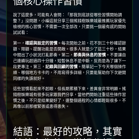
個核心操作習慣
說了這麼多，可能有人會問：「那我到底該從哪些習慣開始調
整？」沒問題，小編這就分享三個搖錢樹娛樂城最推薦玩家優先
檢視的核心習慣，不需要一次全部改，只要挑一個最有感的開始
試試看：
第一，
確認與設定的習慣
。每次開始之前，花不到三十秒確認餘
額、限額、提醒功能是否開啟。很多人就是少了這三十秒，結果
中間出了小狀況打亂節奏。第二，
節奏與休息的習慣
。不要讓自
己連續玩超過四十分鐘，短暫休息不是中斷，反而是為了讓下一
段更專注。第三，
記錄與回顧的習慣
。簡單記一下今天哪個操作
順、哪個地方卡卡的，不用寫得多詳細，只要能幫助你下次避開
同樣的失誤就好。
這些習慣看起來不起眼，但長期累積下來，差異會非常明顯。搖
錢樹娛樂城有很多玩家跟我們分享，當他們開始注重這些操作習
慣之後，不只是結果變好了，連整個過程的心情都輕鬆很多，不
再像以前那樣緊張或患得患失。
結語：最好的攻略，其實