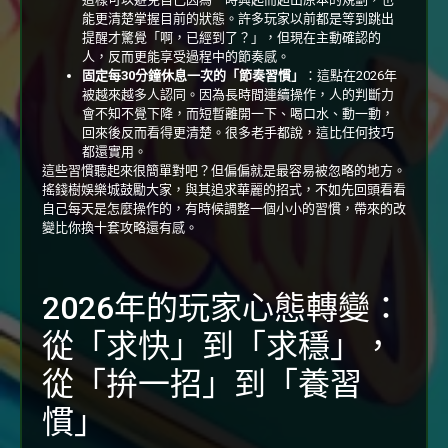
能更清楚掌握目前的狀態。許多玩家以前都是等到跳出
提醒才驚覺「啊，已經到了？」，但現在主動確認的
人，反而更能享受過程中的節奏感。
固定每30分鐘休息一次的「節奏習慣」
：這點在2026年
被越來越多人認同。因為長時間連續操作，人的判斷力
會不知不覺下降，而短暫離開一下、喝口水、動一動，
回來後反而看得更清楚。很多老手都說，這比任何技巧
都還實用。
這些習慣聽起來很簡單對吧？但偏偏就是最容易被忽略的地方。
搖錢樹娛樂城鼓勵大家，與其追求華麗的招式，不如先回頭看看
自己每天是怎麼操作的，有時候調整一個小小的習慣，帶來的改
變比你換十套攻略還有感。
2026年的玩家心態轉變：
從「求快」到「求穩」，
從「拚一招」到「養習
慣」