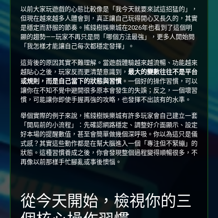
以前大家玩遊戲的心態比較像是「我今天就要來試這招猛的」，
但現在越來越多人體會到，真正讓自己玩得開心又長久的，其實
是穩定而舒服的節奏。搖錢樹娛樂城在2026年也看到了這個明
顯的趨勢——玩家不再只是問「哪個方法最強」，更多人開始問
「我怎樣才能讓自己每次都穩定發揮」。
這背後的原因其實不難理解。當遊戲體驗越來越流暢、功能越來
越貼心之後，玩家反而更清楚意識到，
最大的變數往往不是平台
或規則，而是自己當下的狀態與習慣
。一個好的操作習慣，可以
讓你在不知不覺中避開很多原本會發生的失誤；反之，一個壞習
慣，可能讓你即使手握再強的攻略，也發揮不出該有的水準。
舉個實際的例子來說，搖錢樹娛樂城有許多玩家會自己建立一套
「開局前的小流程」：先確認網路穩定、調整好介面顯示、設定
好本場的提醒數值，甚至會簡單做幾個深呼吸。你以為這只是儀
式感？其實這些動作都是在幫大腦進入一個「專注但不緊繃」的
狀態。這種習慣養成之後，你會發現整個過程變得順暢很多，不
再像以前那樣手忙腳亂或事後懊惱。
從今天開始，檢視你的三