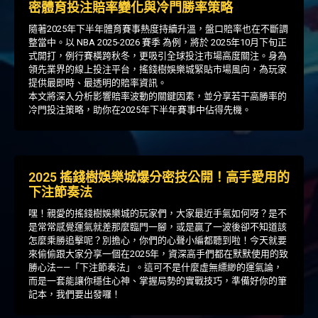
密體育投注賠率變化與冷門勝率策略
隨著2025年下半年體育賽事熱度持續升溫，盤口賠率也在不斷調
整當中。以 NBA 2025-2026 賽季 為例，將於 2025年10月下旬正
式開打，例行賽橫跨秋冬，更吸引全球投注市場高度關注。身為
領先業界的線上投注平台，搖錢樹娛樂城緊貼市場風向，為玩家
提供最即時、最透明的賠率資訊。
本文將深入分析影響賠率波動的關鍵因素，並分享若干高勝率的
冷門投注策略，助你在2025年下半年賽事中佔得先機。
2025 搖錢樹娛樂城爆分密技公開！高手愛用的
下注節奏法
嘿！親愛的搖錢樹娛樂城的玩家們，大家最近手氣如何呀？是不
是常常感覺運氣就差那麼臨門一腳，或是贏了一波後卻不知道該
怎麼乘勝追擊呢？別擔心，你們的心聲小編都聽到啦！今天就要
來偷偷跟大家分享一個在2025年，資深高手們都在默默使用的致
勝心法——「下注節奏法」。這可不是什麼虛無縹緲的運氣論，
而是一套能讓你穩住心神、掌握局勢的實戰技巧，準備好你的筆
記本，我們要出發囉！