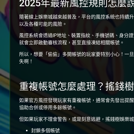
2025年最新風控規則怎麼
隨著線上娛樂城越來越普及，平台的風控系統也持續升
以及各種可能的風險。
風控系統會透過IP地址、裝置指紋、手機號碼、身分
就會立即啟動審核流程，甚至直接凍結相關帳號。
所以，想要「偷偷」多開帳號的玩家要特別小心！一旦
失啊！
重複帳號怎麼處理？搖錢樹
如果官方風控發現玩家有重複帳號，通常會先發出提醒
協助合併或停用多餘帳號。
但如果玩家不理會警告，或是刻意逃避，搖錢樹娛樂城
封鎖多個帳號