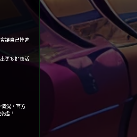
會讓自己掉進
出更多好康活
號情況，官方
樂趣！