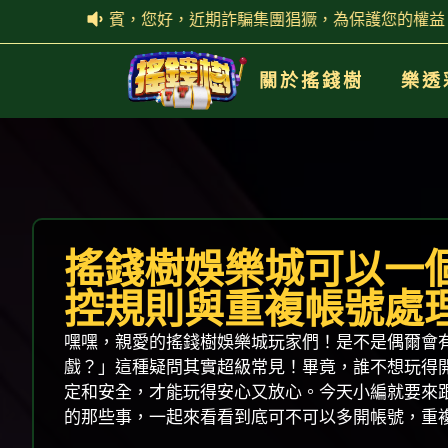
親愛的貴賓，您好，近期詐騙集團猖獗，為保護您的權益
關於搖錢樹
樂透
搖錢樹娛樂城可以一個
控規則與重複帳號處
嘿嘿，親愛的搖錢樹娛樂城玩家們！是不是偶爾會
戲？」這種疑問其實超級常見！畢竟，誰不想玩得
定和安全，才能玩得安心又放心。今天小編就要來跟
的那些事，一起來看看到底可不可以多開帳號，重