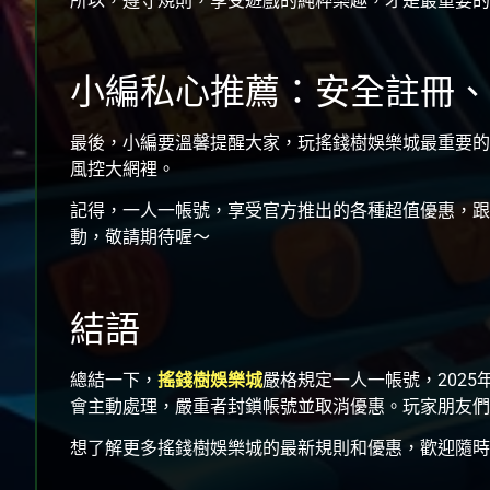
所以，遵守規則，享受遊戲的純粹樂趣，才是最重要的
小編私心推薦：安全註冊、
最後，小編要溫馨提醒大家，玩搖錢樹娛樂城最重要的
風控大網裡。
記得，一人一帳號，享受官方推出的各種超值優惠，跟
動，敬請期待喔～
結語
總結一下，
搖錢樹娛樂城
嚴格規定一人一帳號，202
會主動處理，嚴重者封鎖帳號並取消優惠。玩家朋友們
想了解更多搖錢樹娛樂城的最新規則和優惠，歡迎隨時