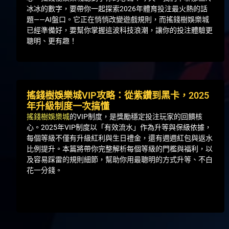
冰冰的數字，要帶你一起探索2026年體育投注最火熱的話
題——AI盤口。它正在悄悄改變遊戲規則，而搖錢樹娛樂城
已經準備好，要幫你掌握這波科技浪潮，讓你的投注體驗更
聰明、更有趣！
搖錢樹娛樂城VIP攻略：從紫鑽到黑卡，2025
年升級制度一次搞懂
搖錢樹娛樂城
的VIP制度，是獎勵穩定投注玩家的回饋核
心。2025年VIP制度以「有效流水」作為升等與保級依據，
每個等級不僅有升級紅利與生日禮金，還有週週紅包與返水
比例提升。本篇將帶你完整解析每個等級的門檻與福利，以
及容易踩雷的規則細節，幫助你用最聰明的方式升等、不白
花一分錢。