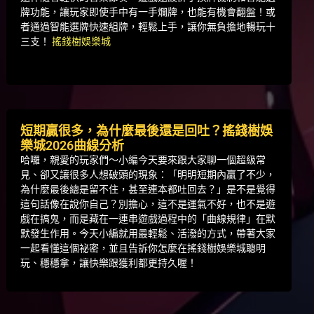
牌功能，讓玩家即使手中有一手爛牌，也能有機會翻盤！或
者通過智能選牌快速組牌，輕鬆上手，讓你無負擔地暢玩十
三支！
搖錢樹娛樂城
短期贏很多，為什麼最後還是回吐？搖錢樹娛
樂城2026曲線分析
哈囉，親愛的玩家們～小編今天要來跟大家聊一個超級常
見、卻又讓很多人想破頭的現象：「明明短期內贏了不少，
為什麼最後總是留不住，甚至連本都吐回去？」是不是覺得
這句話像在說你自己？別擔心，這不是運氣不好，也不是遊
戲在搞鬼，而是藏在一連串遊戲過程中的「曲線規律」在默
默發生作用。今天小編就用最輕鬆、活潑的方式，帶著大家
一起看懂這個祕密，並且告訴你怎麼在搖錢樹娛樂城聰明
玩、穩穩拿，讓快樂跟獲利都更持久喔！