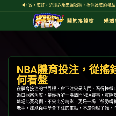
親愛的貴賓，您好，近期詐騙集團猖獗，為保護您的權益
關於搖錢樹
樂透
NBA體育投注，從搖
何看盤
在體育投注的世界裡，會下注只是入門，看得懂盤
盤口觀察角度，帶你拆解一場熱門NBA賽事，實際
這場比賽為例，不只比分精彩，更是一場「盤勢轉折
老手，都能從中學會下注的重點，不是你壓了誰，