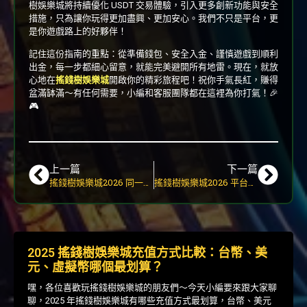
樹娛樂城將持續優化 USDT 交易體驗，引入更多創新功能與安全
措施，只為讓你玩得更加盡興、更加安心。我們不只是平台，更
是你遊戲路上的好夥伴！
記住這份指南的重點：從準備錢包、安全入金、謹慎遊戲到順利
出金，每一步都細心留意，就能完美避開所有地雷。現在，就放
心地在
搖錢樹娛樂城
開啟你的精彩旅程吧！祝你手氣長紅，賺得
盆滿缽滿～有任何需要，小編和客服團隊都在這裡為你打氣！🎉
🎮
上一篇
下一篇
搖錢樹娛樂城2026 同一個網路多人登入會怎樣？家庭網路風控說明
搖錢樹娛樂城2026 平台常用詞彙完整解讀（新手友善版）
2025 搖錢樹娛樂城充值方式比較：台幣、美
元、虛擬幣哪個最划算？
嘿，各位喜歡玩搖錢樹娛樂城的朋友們～今天小編要來跟大家聊
聊，2025 年搖錢樹娛樂城有哪些充值方式最划算，台幣、美元