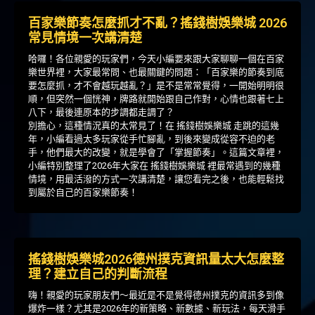
百家樂節奏怎麼抓才不亂？搖錢樹娛樂城 2026
常見情境一次講清楚
哈囉！各位親愛的玩家們，今天小編要來跟大家聊聊一個在百家
樂世界裡，大家最常問、也最關鍵的問題：「百家樂的節奏到底
要怎麼抓，才不會越玩越亂？」是不是常常覺得，一開始明明很
順，但突然一個恍神，牌路就開始跟自己作對，心情也跟著七上
八下，最後連原本的步調都走調了？
別擔心，這種情況真的太常見了！在 搖錢樹娛樂城 走跳的這幾
年，小編看過太多玩家從手忙腳亂，到後來變成從容不迫的老
手，他們最大的改變，就是學會了「掌握節奏」。這篇文章裡，
小編特別整理了2026年大家在 搖錢樹娛樂城 裡最常遇到的幾種
情境，用最活潑的方式一次講清楚，讓您看完之後，也能輕鬆找
到屬於自己的百家樂節奏！
搖錢樹娛樂城2026德州撲克資訊量太大怎麼整
理？建立自己的判斷流程
嗨！親愛的玩家朋友們～最近是不是覺得德州撲克的資訊多到像
爆炸一樣？尤其是2026年的新策略、新數據、新玩法，每天滑手