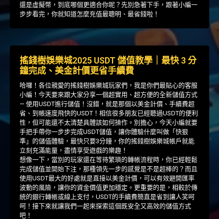
還是虛擬幣，到底哪個更適合你呢？先別急著下手，跟著小編一
步步看完，你就知道怎麼充值最聰明、最省錢啦！
搖錢樹娛樂城2025 USDT 儲值教學｜最快 3 分
鐘完成、美金計價更省手續費
哈囉！各位親愛的搖錢樹娛樂城玩家們，我是你們最貼心的客服
小編！今天要來跟大家分享一個超實用、超方便的全新儲值方式
— 使用USDT進行儲值！沒錯，就是那個以美金計價、手續費超
省、到帳速度飛快的USDT！相信很多朋友已經聽過USDT的便利
性，但可能還不太清楚具體該如何操作。別擔心，今天小編就要
手把手帶你一步步完成USDT儲值，讓你體驗什麼叫做「快狠
準」的儲值體驗，最快只要3分鐘，你的搖錢樹娛樂城帳戶就能
立刻充滿能量，盡情享受遊戲的樂趣！
想像一下，當別的玩家還在等待繁瑣的轉帳流程時，你已經輕鬆
完成儲值並開始下注，那種領先一步的感覺是不是超棒的？而且
使用USDT最大的好處就是直接以美金計價，可以有效避開匯率
波動的風險，讓你的資金價值更加穩定。更重要的是，相較於傳
統的銀行轉帳或線上支付，USDT的手續費簡直是省到讓人笑呵
呵！接下來就讓我們一起來探索這個既安全又高效的儲值方式
吧！