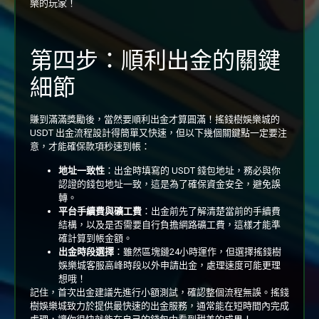
樂的玩家！
第四步：順利出金的關鍵
細節
賺到滿滿獎勵後，當然要順利出金才算圓滿！搖錢樹娛樂城的
USDT 出金流程設計得簡單又快速，但以下幾個關鍵點一定要注
意，才能確保款項秒速到帳：
地址一致性
：出金時填寫的 USDT 錢包地址，務必與你
認證的錢包地址一致，這是為了確保資金安全，避免誤
轉。
平台手續費與礦工費
：出金前先了解清楚當前的手續費
結構，以及是否需要自行負擔網路礦工費，這樣才能準
確計算到帳金額。
出金時段選擇
：雖然區塊鏈24小時運作，但選擇搖錢樹
娛樂城客服高峰時段以外申請出金，處理速度可能更理
想哦！
記住，首次出金建議先進行小額測試，確認整個流程無誤。搖錢
樹娛樂城致力於提供最快速的出金服務，通常能在短時間內完成