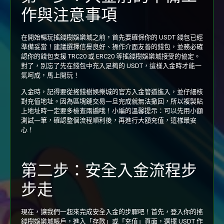
作與注意事項
在開始暢玩搖錢樹娛樂城之前，首先要確保你的 USDT 錢包已經
準備妥當！建議選擇信譽良好、操作介面友善的錢包，並務必確
認你的錢包支援 TRC20 或 ERC20 等搖錢樹娛樂城接受的協定。
對了，別忘了先在錢包中充入足夠的 USDT，這樣入金時才能一
氣呵成，馬上開玩！
入金時，記得要從搖錢樹娛樂城的官方入金管道進入，並仔細核
對充值地址。因為區塊鏈交易一旦完成就無法撤回，所以複製貼
上地址時一定要多檢查兩遍哦！小編的溫馨提示：可以先用小額
測試一筆，確認整個流程順利後，再進行大額充值，這樣最安
心！
第二步：安全入金流程步
步走
現在，讓我們一起來完成安全入金的步驟吧！首先，登入你的搖
錢樹娛樂城帳戶，進入「存款」或「充值」頁面，選擇 USDT 作