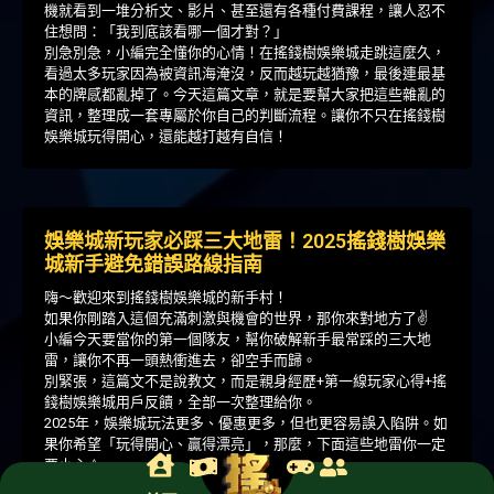
機就看到一堆分析文、影片、甚至還有各種付費課程，讓人忍不
住想問：「我到底該看哪一個才對？」
別急別急，小編完全懂你的心情！在搖錢樹娛樂城走跳這麼久，
看過太多玩家因為被資訊海淹沒，反而越玩越猶豫，最後連最基
本的牌感都亂掉了。今天這篇文章，就是要幫大家把這些雜亂的
資訊，整理成一套專屬於你自己的判斷流程。讓你不只在搖錢樹
娛樂城玩得開心，還能越打越有自信！
娛樂城新玩家必踩三大地雷！2025搖錢樹娛樂
城新手避免錯誤路線指南
嗨～歡迎來到搖錢樹娛樂城的新手村！
如果你剛踏入這個充滿刺激與機會的世界，那你來對地方了✌️
小編今天要當你的第一個隊友，幫你破解新手最常踩的三大地
雷，讓你不再一頭熱衝進去，卻空手而歸。
別緊張，這篇文不是說教文，而是親身經歷+第一線玩家心得+搖
錢樹娛樂城用戶反饋，全部一次整理給你。
2025年，娛樂城玩法更多、優惠更多，但也更容易誤入陷阱。如
果你希望「玩得開心、贏得漂亮」，那麼，下面這些地雷你一定
要小心⚠️