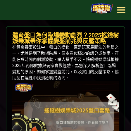
關於搖錢樹
樂透彩球
電子遊戲
體育投注
真人百家樂
優惠消息
最新文章
體育盤口為何臨場變動劇烈？2025搖錢樹
娛樂城帶你掌握變盤前兆與反壓策略
在體育賽事投注中，盤口的變化一直是玩家最關注的焦點之
一。尤其是到了臨場階段，原本看似穩定的讓分或賠率，可
能在短時間內劇烈波動，讓人措手不及。搖錢樹娛樂城根據
2025年內部數據與玩家實戰經驗，為您深入解析盤口臨場
變動的原因、如何掌握變盤前兆，以及實用的反壓策略，協
助您在混亂中找到獲利的方向。