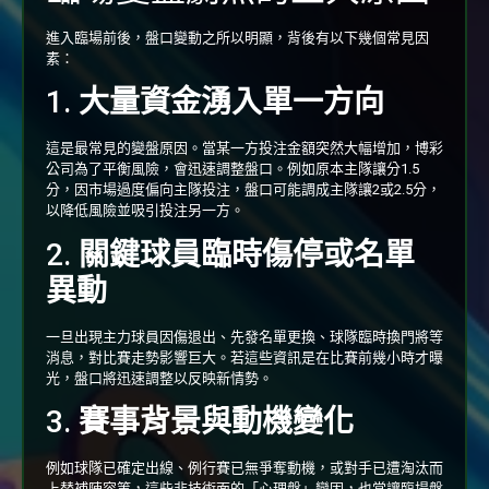
進入臨場前後，盤口變動之所以明顯，背後有以下幾個常見因
素：
1.
大量資金湧入單一方向
這是最常見的變盤原因。當某一方投注金額突然大幅增加，博彩
公司為了平衡風險，會迅速調整盤口。例如原本主隊讓分1.5
分，因市場過度偏向主隊投注，盤口可能調成主隊讓2或2.5分，
以降低風險並吸引投注另一方。
2.
關鍵球員臨時傷停或名單
異動
一旦出現主力球員因傷退出、先發名單更換、球隊臨時換門將等
消息，對比賽走勢影響巨大。若這些資訊是在比賽前幾小時才曝
光，盤口將迅速調整以反映新情勢。
3.
賽事背景與動機變化
例如球隊已確定出線、例行賽已無爭奪動機，或對手已遭淘汰而
上替補陣容等，這些非技術面的「心理盤」變因，也常讓臨場盤