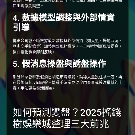
口出現急劇調整。
4.
數據模型調整與外部情資
引導
博彩公司會不斷根據最新數據與外部情資（如天氣、場地狀況、
歷史交手紀錄等）調整內部風控模型。一旦模型判斷風險提高，
盤口變化也會即刻反映。
5.
假消息操盤與誘盤操作
部分莊家會釋放假消息製造市場錯覺，誘導大量投注某一方，再
在最後時刻反向變盤。這種手法常見於冷門賽事或投注量低的比
賽，手法更為靈活隱晦。
如何預測變盤？2025搖錢
樹娛樂城整理三大前兆